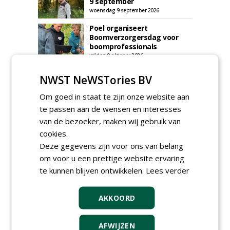
9 september
woensdag 9 september 2026
Poel organiseert
Boomverzorgersdag voor
boomprofessionals
vrijdag 9 oktober 2026
Event: De stad van de
NWST NeWSTories BV
toekomst begint in de
openbare ruimte
Om goed in staat te zijn onze website aan
donderdag 5 november 2026
te passen aan de wensen en interesses
van de bezoeker, maken wij gebruik van
cookies.
Deze gegevens zijn voor ons van belang
om voor u een prettige website ervaring
te kunnen blijven ontwikkelen.
Lees verder
AKKOORD
AFWIJZEN