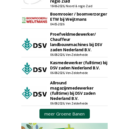
regio Zuid
18-06-2026, Noord & regio Zuid
Boomrooier / boomverzorger
ETW bij Weijtmans
04-05-2026
Proefveldmedewerker/
Chauffeur
landbouwmachines bij DSV
zaden Nederland B.V.
06-08-2026, Ven-Zelderheide
Kasmedewerker (fulltime) bij
DSV zaden Nederland B.V.
06-08-2026, Ven-Zelderheide
Allround
magazijnmedewerker
(fulltime) bij DSV zaden
Nederland B.V.
06-08-2026, Ven Zelderheide
meer Groene Banen