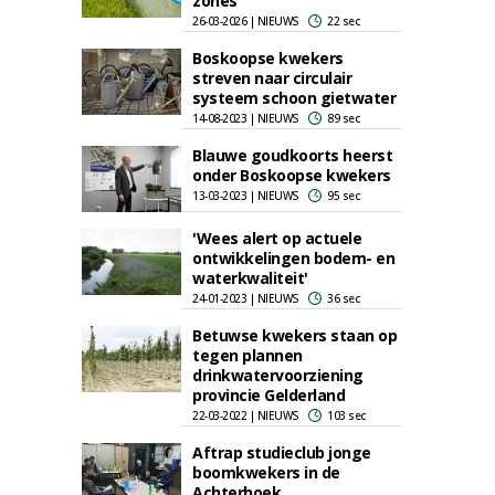
zones
26-03-2026 | NIEUWS
22 sec
Boskoopse kwekers
streven naar circulair
systeem schoon gietwater
14-08-2023 | NIEUWS
89 sec
Blauwe goudkoorts heerst
onder Boskoopse kwekers
13-03-2023 | NIEUWS
95 sec
'Wees alert op actuele
ontwikkelingen bodem- en
waterkwaliteit'
24-01-2023 | NIEUWS
36 sec
Betuwse kwekers staan op
tegen plannen
drinkwatervoorziening
provincie Gelderland
22-03-2022 | NIEUWS
103 sec
Aftrap studieclub jonge
boomkwekers in de
Achterhoek