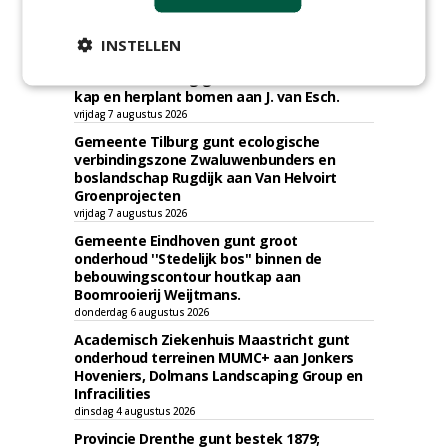
TENDERS
INSTELLEN
Gemeente Tilburg gunt raamovereenkomst
kap en herplant bomen aan J. van Esch.
vrijdag 7 augustus 2026
Gemeente Tilburg gunt ecologische
verbindingszone Zwaluwenbunders en
boslandschap Rugdijk aan Van Helvoirt
Groenprojecten
vrijdag 7 augustus 2026
Gemeente Eindhoven gunt groot
onderhoud ''Stedelijk bos'' binnen de
bebouwingscontour houtkap aan
Boomrooierij Weijtmans.
donderdag 6 augustus 2026
Academisch Ziekenhuis Maastricht gunt
onderhoud terreinen MUMC+ aan Jonkers
Hoveniers, Dolmans Landscaping Group en
Infracilities
dinsdag 4 augustus 2026
Provincie Drenthe gunt bestek 1879;