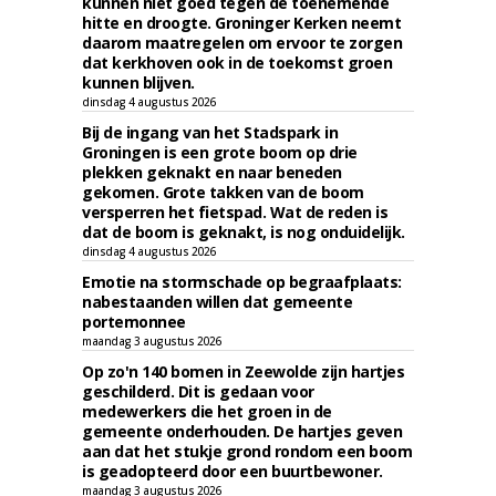
kunnen niet goed tegen de toenemende
hitte en droogte. Groninger Kerken neemt
daarom maatregelen om ervoor te zorgen
dat kerkhoven ook in de toekomst groen
kunnen blijven.
dinsdag 4 augustus 2026
Bij de ingang van het Stadspark in
Groningen is een grote boom op drie
plekken geknakt en naar beneden
gekomen. Grote takken van de boom
versperren het fietspad. Wat de reden is
dat de boom is geknakt, is nog onduidelijk.
dinsdag 4 augustus 2026
Emotie na stormschade op begraafplaats:
nabestaanden willen dat gemeente
portemonnee
maandag 3 augustus 2026
Op zo'n 140 bomen in Zeewolde zijn hartjes
geschilderd. Dit is gedaan voor
medewerkers die het groen in de
gemeente onderhouden. De hartjes geven
aan dat het stukje grond rondom een boom
is geadopteerd door een buurtbewoner.
maandag 3 augustus 2026