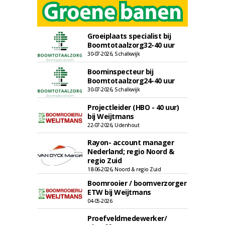
Groeiplaats specialist bij
Boomtotaalzorg32-40 uur
30-07-2026, Schalkwijk
Boominspecteur bij
Boomtotaalzorg24-40 uur
30-07-2026, Schalkwijk
Projectleider (HBO - 40 uur)
bij Weijtmans
22-07-2026, Udenhout
Rayon- account manager
Nederland; regio Noord &
regio Zuid
18-06-2026, Noord & regio Zuid
Boomrooier / boomverzorger
ETW bij Weijtmans
04-05-2026
Proefveldmedewerker/