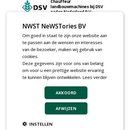
Chauffeur
landbouwmachines bij DSV
zaden Nederland B.V.
06-08-2026, Ven-Zelderheide
NWST NeWSTories BV
Kasmedewerker (fulltime) bij
DSV zaden Nederland B.V.
Om goed in staat te zijn onze website aan
06-08-2026, Ven-Zelderheide
te passen aan de wensen en interesses
Allround
van de bezoeker, maken wij gebruik van
magazijnmedewerker
(fulltime) bij DSV zaden
cookies.
Nederland B.V.
Deze gegevens zijn voor ons van belang
06-08-2026, Ven Zelderheide
om voor u een prettige website ervaring
meer Groene Banen
te kunnen blijven ontwikkelen.
Lees verder
AKKOORD
AFWIJZEN
INSTELLEN
GREEN OUTLET