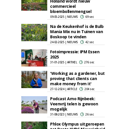
Holland wordt nieuw
commercieel
bloembollenmengsel
09-05-2025 | NIEUWS
69 sec
Na de Keukenhof is de Bulb
Mania Mix nu in Tuinen van
Boskoop te vinden
24-02-2025 | NIEUWS
42 sec
Fotoimpressie: IPM Essen
2025
31-01-2025 | ARTIKEL
276 sec
'Working as a gardener, but
proving that clients can
make money from it'
27-12-2024 | ARTICLE
204 sec
Podcast Arno Rijnbeek:
Veenvrij telen is gewoon
mogelijk
31-08-2023 | NIEUWS
26 sec
Phlox Olympus uitgeroepen