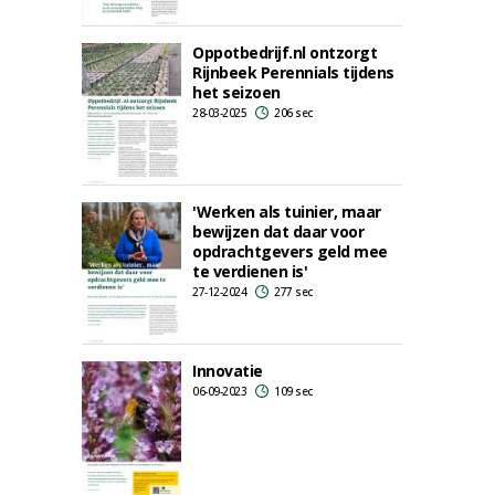
Oppotbedrijf.nl ontzorgt
Rijnbeek Perennials tijdens
het seizoen
28-03-2025
206 sec
'Werken als tuinier, maar
bewijzen dat daar voor
opdrachtgevers geld mee
te verdienen is'
27-12-2024
277 sec
Innovatie
06-09-2023
109 sec