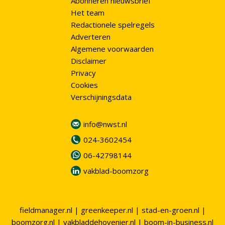
Abonneren nieuwsbrief
Het team
Redactionele spelregels
Adverteren
Algemene voorwaarden
Disclaimer
Privacy
Cookies
Verschijningsdata
info@nwst.nl
024-3602454
06-42798144
vakblad-boomzorg
fieldmanager.nl
|
greenkeeper.nl
|
stad-en-groen.nl
|
boomzorg.nl
|
vakbladdehovenier.nl
|
boom-in-business.nl