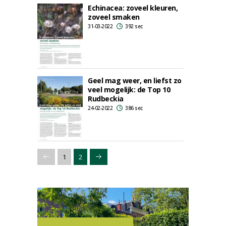
Echinacea: zoveel kleuren,
zoveel smaken
31-03-2022
392 sec
Geel mag weer, en liefst zo
veel mogelijk: de Top 10
Rudbeckia
24-02-2022
386 sec
1
2