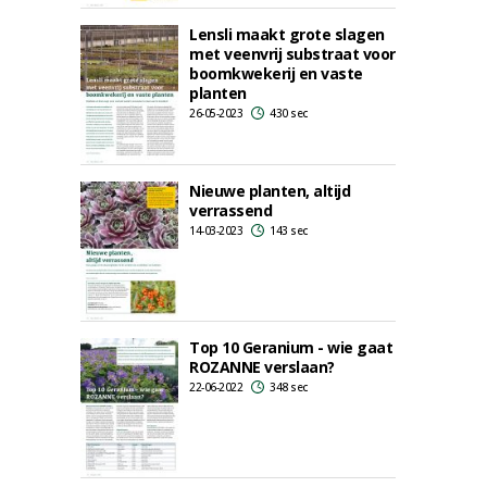
Lensli maakt grote slagen
met veenvrij substraat voor
boomkwekerij en vaste
planten
26-05-2023
430 sec
Nieuwe planten, altijd
verrassend
14-03-2023
143 sec
Top 10 Geranium - wie gaat
ROZANNE verslaan?
22-06-2022
348 sec