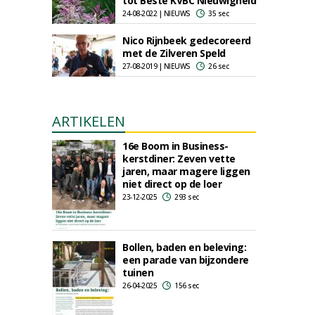
tot Beste KVBC Nieuwigheid
24-08-2022 | NIEUWS
35 sec
Nico Rijnbeek gedecoreerd
met de Zilveren Speld
27-08-2019 | NIEUWS
26 sec
ARTIKELEN
16e Boom in Business-
kerstdiner: Zeven vette
jaren, maar magere liggen
niet direct op de loer
23-12-2025
293 sec
Bollen, baden en beleving:
een parade van bijzondere
tuinen
26-04-2025
156 sec