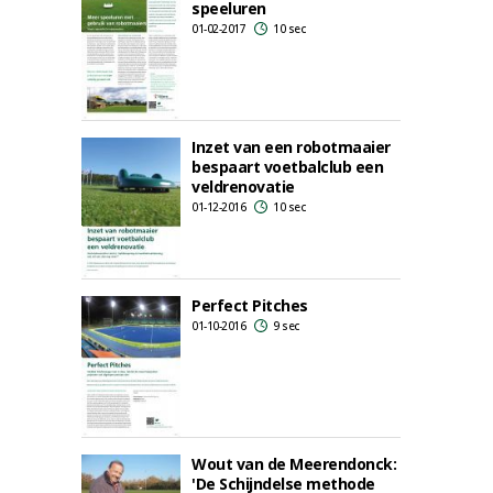
speeluren
01-02-2017
10 sec
Inzet van een robotmaaier
bespaart voetbalclub een
veldrenovatie
01-12-2016
10 sec
Perfect Pitches
01-10-2016
9 sec
Wout van de Meerendonck:
'De Schijndelse methode