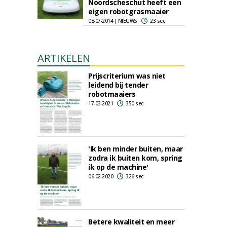
Noordscheschut heeft een
eigen robotgrasmaaier
08-07-2014 | NIEUWS
23 sec
ARTIKELEN
Prijscriterium was niet
leidend bij tender
robotmaaiers
17-03-2021
350 sec
'Ik ben minder buiten, maar
zodra ik buiten kom, spring
ik op de machine'
06-02-2020
326 sec
Betere kwaliteit en meer