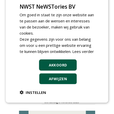
NWST NeWSTories BV
Om goed in staat te zijn onze website aan
te passen aan de wensen en interesses
van de bezoeker, maken wij gebruik van
cookies.
Deze gegevens zijn voor ons van belang
AGENDA
om voor u een prettige website ervaring
Kennismakingssessie ETT op
te kunnen blijven ontwikkelen.
Lees verder
9 september
woensdag 9 september 2026
AKKOORD
Poel organiseert
Boomverzorgersdag voor
boomprofessionals
AFWIJZEN
vrijdag 9 oktober 2026
Event: De stad van de
INSTELLEN
toekomst begint in de
openbare ruimte
donderdag 5 november 2026