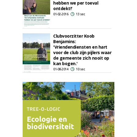
hebben we per toeval
ontdekt!'
01-02-2016
13 sec
Clubvoorzitter Koob
Benjamins:
'Vriendendiensten en hart
voor de club zijn pijlers waar
de gemeente zich nooit op
kan bogen.'
01-08-2014
10 sec