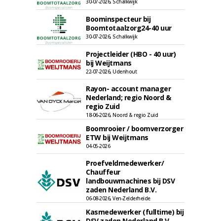
30-07-2026, Schalkwijk
Boominspecteur bij
Boomtotaalzorg24-40 uur
30-07-2026, Schalkwijk
Projectleider (HBO - 40 uur)
bij Weijtmans
22-07-2026, Udenhout
Rayon- account manager
Nederland; regio Noord &
regio Zuid
18-06-2026, Noord & regio Zuid
Boomrooier / boomverzorger
ETW bij Weijtmans
04-05-2026
Proefveldmedewerker/
Chauffeur
landbouwmachines bij DSV
zaden Nederland B.V.
06-08-2026, Ven-Zelderheide
Kasmedewerker (fulltime) bij
DSV zaden Nederland B.V.