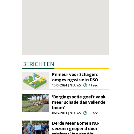
BERICHTEN
Primeur voor Schagen:
omgevingsvisie in DSO
15-04-2024 | NIEUWS
41 sec
'Bergingsactie geeft vaak
meer schade dan vallende
boom'
06-07-2023 | NIEUWS
90 sec
Derde Meer Bomen Nu-
seizoen geopend door
minister Van der Wal