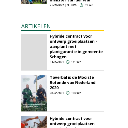
29-09-2022 | NIEUWS
69 sec
ARTIKELEN
Hybride contract voor
ontwerp groeiplaatsen -
aanplant met
plantgarantie in gemeente
Schagen
31-05-2021
571 sec
Toverbal is de Mooiste
Rotonde van Nederland
2020
03-02-2021
154 sec
Hybride contract voor
ontwerp groeiplaatsen -