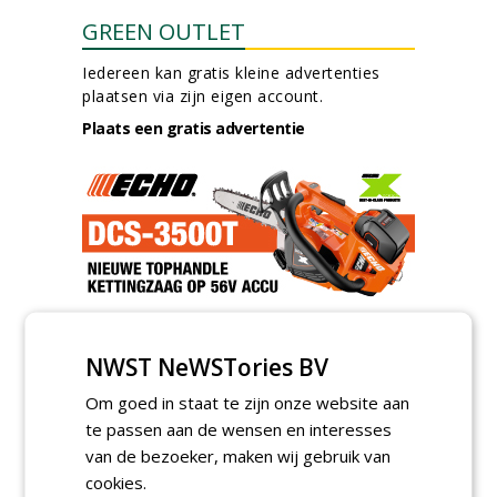
GREEN OUTLET
Iedereen kan gratis kleine advertenties
plaatsen via zijn eigen account.
Plaats een gratis advertentie
AGENDA
NWST NeWSTories BV
Kennismakingssessie ETT op
9 september
Om goed in staat te zijn onze website aan
woensdag 9 september 2026
te passen aan de wensen en interesses
Poel organiseert
van de bezoeker, maken wij gebruik van
Boomverzorgersdag voor
cookies.
boomprofessionals