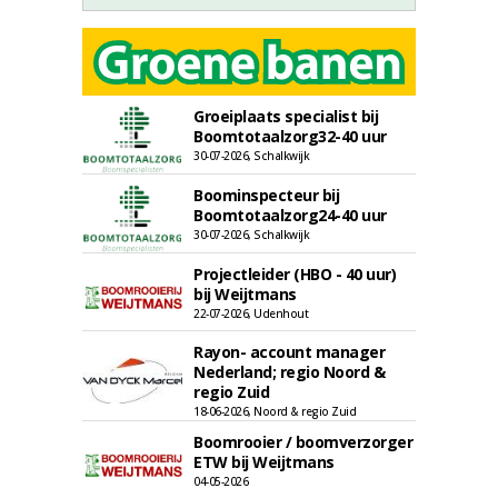
Groeiplaats specialist bij
Boomtotaalzorg32-40 uur
30-07-2026, Schalkwijk
Boominspecteur bij
Boomtotaalzorg24-40 uur
30-07-2026, Schalkwijk
Projectleider (HBO - 40 uur)
bij Weijtmans
22-07-2026, Udenhout
Rayon- account manager
Nederland; regio Noord &
regio Zuid
18-06-2026, Noord & regio Zuid
Boomrooier / boomverzorger
ETW bij Weijtmans
04-05-2026