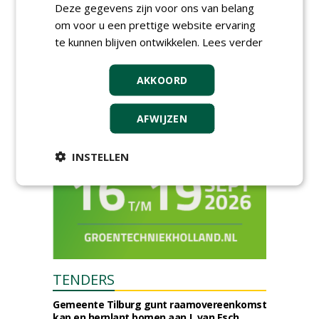
Deze gegevens zijn voor ons van belang
vrijdag 9 oktober 2026
om voor u een prettige website ervaring
Event: De stad van de
toekomst begint in de
te kunnen blijven ontwikkelen.
Lees verder
openbare ruimte
donderdag 5 november 2026
AKKOORD
AFWIJZEN
INSTELLEN
TENDERS
Gemeente Tilburg gunt raamovereenkomst
kap en herplant bomen aan J. van Esch.