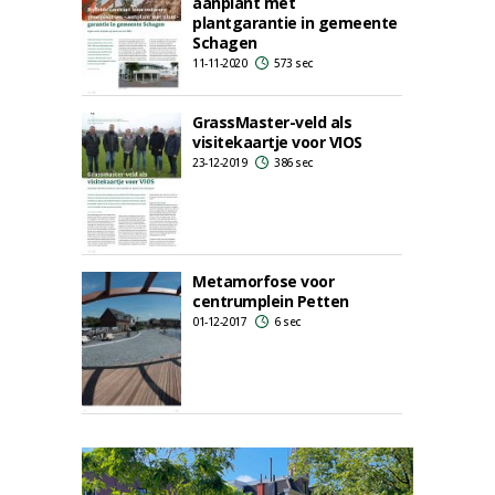
aanplant met
plantgarantie in gemeente
Schagen
11-11-2020
573 sec
GrassMaster-veld als
visitekaartje voor VIOS
23-12-2019
386 sec
Metamorfose voor
centrumplein Petten
01-12-2017
6 sec