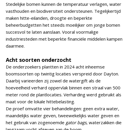
Stedelijke bomen kunnen de temperatuur verlagen, water
vasthouden en biodiversiteit ondersteunen. Tegelijkertijd
maken hitte-eilanden, droogte en beperkte
beheerbudgetten het steeds moeilijker om jonge bomen
succesvol te laten aanslaan. Vooral voormalige
industriesteden met beperkte financiële middelen kampen
daarmee.
Acht soorten onderzocht
De onderzoekers plantten in 2024 acht inheemse
boomsoorten op twintig locaties verspreid door Dayton.
Daarbij varieerden zij zowel de watergift als de
hoeveelheid verhard oppervlak binnen een straal van 500
meter rond de plantlocaties. Verharding werd gebruikt als
maat voor de lokale hittebelasting.
De proef omvatte vier behandelingen: geen extra water,
maandelijks water geven, tweewekelijks water geven en
het gebruik van zogenoemde
gator bags
, waterzakken die
langzaam vocht afgeven aan de boom.