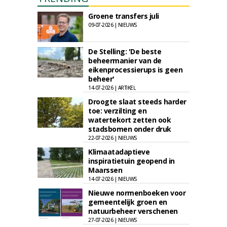
Groene transfers juli
09-07-2026 | NIEUWS
De Stelling: 'De beste
beheermanier van de
eikenprocessierups is geen
beheer'
14-07-2026 | ARTIKEL
Droogte slaat steeds harder
toe: verzilting en
watertekort zetten ook
stadsbomen onder druk
22-07-2026 | NIEUWS
Klimaatadaptieve
inspiratietuin geopend in
Maarssen
14-07-2026 | NIEUWS
Nieuwe normenboeken voor
gemeentelijk groen en
natuurbeheer verschenen
27-07-2026 | NIEUWS