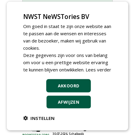
Meld je aan voor onze digitale
nieuwsbrief.
NWST NeWSTories BV
Om goed in staat te zijn onze website aan
te passen aan de wensen en interesses
van de bezoeker, maken wij gebruik van
cookies.
Deze gegevens zijn voor ons van belang
om voor u een prettige website ervaring
te kunnen blijven ontwikkelen.
Lees verder
AKKOORD
Groeiplaats specialist bij
AFWIJZEN
Boomtotaalzorg32-40 uur
30-07-2026, Schalkwijk
INSTELLEN
Boominspecteur bij
Boomtotaalzorg24-40 uur
30-07-2026, Schalkwijk