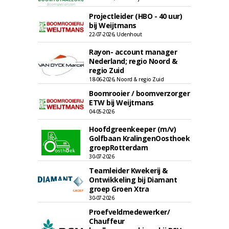
Projectleider (HBO - 40 uur)
bij Weijtmans
22-07-2026, Udenhout
Rayon- account manager
Nederland; regio Noord &
regio Zuid
18-06-2026, Noord & regio Zuid
Boomrooier / boomverzorger
ETW bij Weijtmans
04-05-2026
Hoofdgreenkeeper (m/v)
Golfbaan KralingenOosthoek
groepRotterdam
30-07-2026
Teamleider Kwekerij &
Ontwikkeling bij Diamant
groep Groen Xtra
30-07-2026
Proefveldmedewerker/
Chauffeur