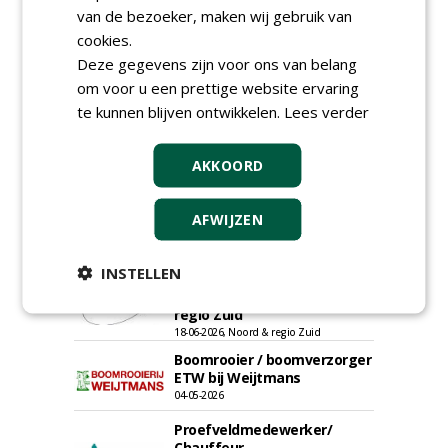
van de bezoeker, maken wij gebruik van
cookies.
Deze gegevens zijn voor ons van belang
Groeiplaats specialist bij
Boomtotaalzorg32-40 uur
om voor u een prettige website ervaring
30-07-2026, Schalkwijk
te kunnen blijven ontwikkelen.
Lees verder
Boominspecteur bij
Boomtotaalzorg24-40 uur
AKKOORD
30-07-2026, Schalkwijk
Projectleider (HBO - 40 uur)
AFWIJZEN
bij Weijtmans
22-07-2026, Udenhout
INSTELLEN
Rayon- account manager
Nederland; regio Noord &
regio Zuid
18-06-2026, Noord & regio Zuid
Boomrooier / boomverzorger
ETW bij Weijtmans
04-05-2026
Proefveldmedewerker/
Chauffeur