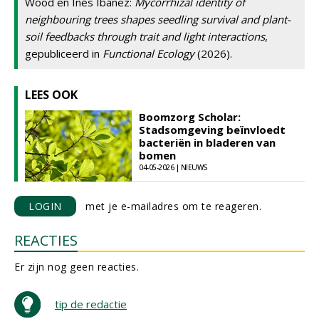
Wood en Inés Ibáñez:
Mycorrhizal identity of
neighbouring trees shapes seedling survival and plant-
soil feedbacks through trait and light interactions
,
gepubliceerd in
Functional Ecology
(2026).
LEES OOK
Boomzorg Scholar:
Stadsomgeving beïnvloedt
bacteriën in bladeren van
bomen
04-05-2026 | NIEUWS
LOGIN
met je e-mailadres om te reageren.
REACTIES
Er zijn nog geen reacties.
tip de redactie