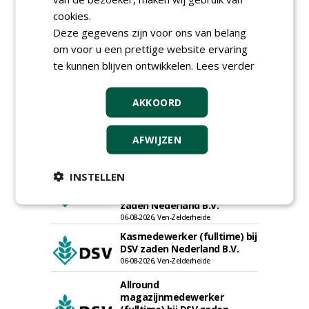
cookies.
Projectleider (HBO - 40 uur)
bij Weijtmans
Deze gegevens zijn voor ons van belang
22-07-2026, Udenhout
om voor u een prettige website ervaring
Rayon- account manager
te kunnen blijven ontwikkelen.
Lees verder
Nederland; regio Noord &
regio Zuid
AKKOORD
18-06-2026, Noord & regio Zuid
Boomrooier / boomverzorger
ETW bij Weijtmans
AFWIJZEN
04-05-2026
Proefveldmedewerker/
INSTELLEN
Chauffeur
landbouwmachines bij DSV
zaden Nederland B.V.
06-08-2026, Ven-Zelderheide
Kasmedewerker (fulltime) bij
DSV zaden Nederland B.V.
06-08-2026, Ven-Zelderheide
Allround
magazijnmedewerker