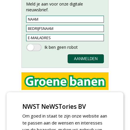
Meld je aan voor onze digitale
nieuwsbrief.
Groeiplaats specialist bij
Boomtotaalzorg32-40 uur
NWST NeWSTories BV
30-07-2026, Schalkwijk
Om goed in staat te zijn onze website aan
Boominspecteur bij
Boomtotaalzorg24-40 uur
te passen aan de wensen en interesses
30-07-2026, Schalkwijk
van de bezoeker, maken wij gebruik van