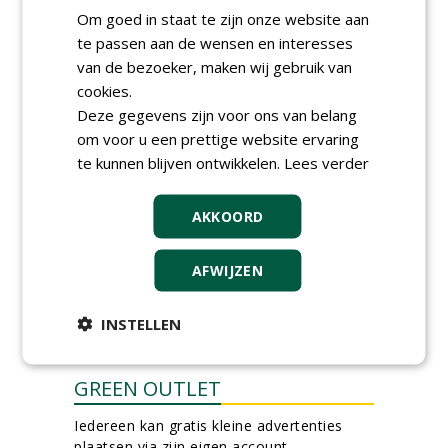
06-08-2026, Ven-Zelderheide
Om goed in staat te zijn onze website aan
Kasmedewerker (fulltime) bij
te passen aan de wensen en interesses
DSV zaden Nederland B.V.
van de bezoeker, maken wij gebruik van
06-08-2026, Ven-Zelderheide
cookies.
Allround
Deze gegevens zijn voor ons van belang
magazijnmedewerker
(fulltime) bij DSV zaden
om voor u een prettige website ervaring
Nederland B.V.
te kunnen blijven ontwikkelen.
Lees verder
06-08-2026, Ven Zelderheide
meer Groene Banen
AKKOORD
AFWIJZEN
INSTELLEN
GREEN OUTLET
Iedereen kan gratis kleine advertenties
plaatsen via zijn eigen account.