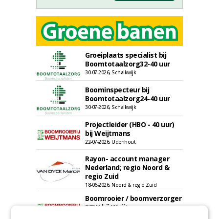
Groeiplaats specialist bij
Boomtotaalzorg32-40 uur
30-07-2026, Schalkwijk
Boominspecteur bij
Boomtotaalzorg24-40 uur
30-07-2026, Schalkwijk
Projectleider (HBO - 40 uur)
bij Weijtmans
22-07-2026, Udenhout
Rayon- account manager
Nederland; regio Noord &
regio Zuid
18-06-2026, Noord & regio Zuid
Boomrooier / boomverzorger
ETW bij Weijtmans
04-05-2026