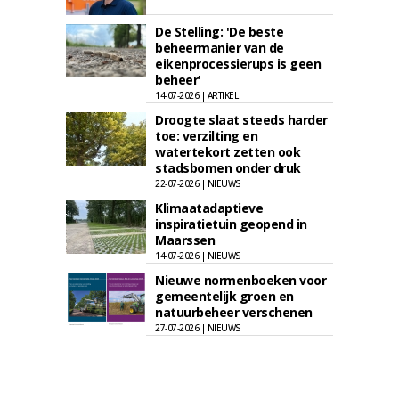
De Stelling: 'De beste
beheermanier van de
eikenprocessierups is geen
beheer'
14-07-2026 | ARTIKEL
Droogte slaat steeds harder
toe: verzilting en
watertekort zetten ook
stadsbomen onder druk
22-07-2026 | NIEUWS
Klimaatadaptieve
inspiratietuin geopend in
Maarssen
14-07-2026 | NIEUWS
Nieuwe normenboeken voor
gemeentelijk groen en
natuurbeheer verschenen
27-07-2026 | NIEUWS