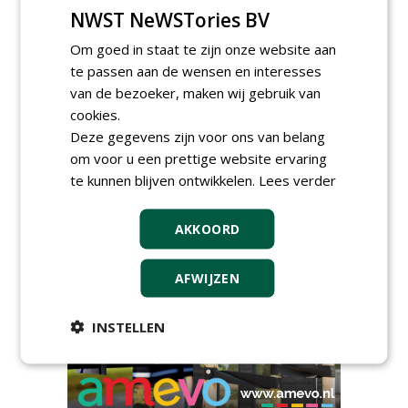
NWST NeWSTories BV
Proefveldmedewerker/
Chauffeur
Om goed in staat te zijn onze website aan
landbouwmachines bij DSV
te passen aan de wensen en interesses
zaden Nederland B.V.
van de bezoeker, maken wij gebruik van
06-08-2026, Ven-Zelderheide
cookies.
Kasmedewerker (fulltime) bij
DSV zaden Nederland B.V.
Deze gegevens zijn voor ons van belang
06-08-2026, Ven-Zelderheide
om voor u een prettige website ervaring
Allround
te kunnen blijven ontwikkelen.
Lees verder
magazijnmedewerker
(fulltime) bij DSV zaden
Nederland B.V.
AKKOORD
06-08-2026, Ven Zelderheide
meer Groene Banen
AFWIJZEN
INSTELLEN