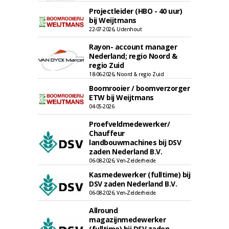
Projectleider (HBO - 40 uur)
bij Weijtmans
22-07-2026, Udenhout
Rayon- account manager
Nederland; regio Noord &
regio Zuid
18-06-2026, Noord & regio Zuid
Boomrooier / boomverzorger
ETW bij Weijtmans
04-05-2026
Proefveldmedewerker/
Chauffeur
landbouwmachines bij DSV
zaden Nederland B.V.
06-08-2026, Ven-Zelderheide
Kasmedewerker (fulltime) bij
DSV zaden Nederland B.V.
06-08-2026, Ven-Zelderheide
Allround
magazijnmedewerker
(fulltime) bij DSV zaden