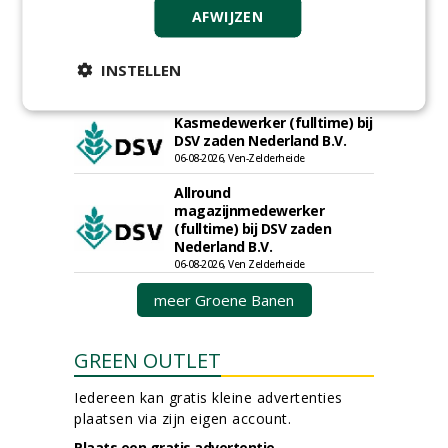
AFWIJZEN
Proefveldmedewerker/
Chauffeur
landbouwmachines bij DSV
INSTELLEN
zaden Nederland B.V.
06-08-2026, Ven-Zelderheide
Kasmedewerker (fulltime) bij
DSV zaden Nederland B.V.
06-08-2026, Ven-Zelderheide
Allround
magazijnmedewerker
(fulltime) bij DSV zaden
Nederland B.V.
06-08-2026, Ven Zelderheide
meer Groene Banen
GREEN OUTLET
Iedereen kan gratis kleine advertenties
plaatsen via zijn eigen account.
Plaats een gratis advertentie