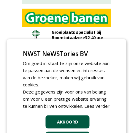
Groeiplaats specialist bij
Boomtotaalzorg32-40 uur
30-07-2026, Schalkwijk
NWST NeWSTories BV
Boominspecteur bij
Boomtotaalzorg24-40 uur
Om goed in staat te zijn onze website aan
30-07-2026, Schalkwijk
te passen aan de wensen en interesses
Projectleider (HBO - 40 uur)
van de bezoeker, maken wij gebruik van
bij Weijtmans
cookies.
22-07-2026, Udenhout
Deze gegevens zijn voor ons van belang
Rayon- account manager
om voor u een prettige website ervaring
Nederland; regio Noord &
te kunnen blijven ontwikkelen.
Lees verder
regio Zuid
18-06-2026, Noord & regio Zuid
Boomrooier / boomverzorger
AKKOORD
ETW bij Weijtmans
04-05-2026