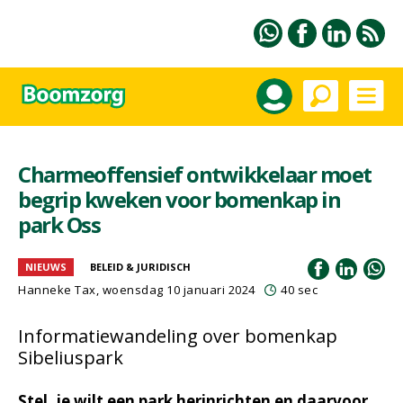
Charmeoffensief ontwikkelaar moet
begrip kweken voor bomenkap in
park Oss
NIEUWS
BELEID & JURIDISCH
Hanneke Tax
, woensdag 10 januari 2024
40 sec
Informatiewandeling over bomenkap
Sibeliuspark
Stel, je wilt een park herinrichten en daarvoor