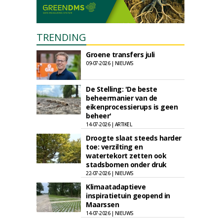
TRENDING
Groene transfers juli
09-07-2026 | NIEUWS
De Stelling: 'De beste
beheermanier van de
eikenprocessierups is geen
beheer'
14-07-2026 | ARTIKEL
Droogte slaat steeds harder
toe: verzilting en
watertekort zetten ook
stadsbomen onder druk
22-07-2026 | NIEUWS
Klimaatadaptieve
inspiratietuin geopend in
Maarssen
14-07-2026 | NIEUWS