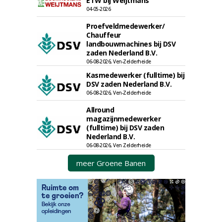
ETW bij Weijtmans
04-05-2026
Proefveldmedewerker/
Chauffeur
landbouwmachines bij DSV
zaden Nederland B.V.
06-08-2026, Ven-Zelderheide
Kasmedewerker (fulltime) bij
DSV zaden Nederland B.V.
06-08-2026, Ven-Zelderheide
Allround
magazijnmedewerker
(fulltime) bij DSV zaden
Nederland B.V.
06-08-2026, Ven Zelderheide
meer Groene Banen