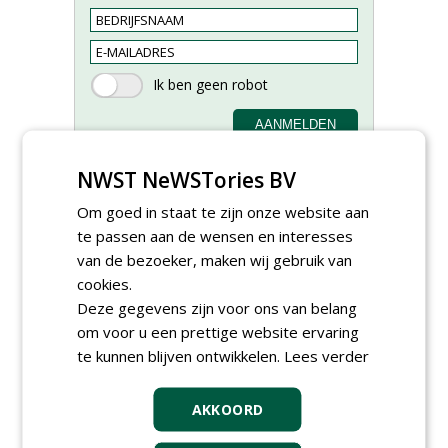
NWST NeWSTories BV
Om goed in staat te zijn onze website aan
te passen aan de wensen en interesses
Groeiplaats specialist bij
van de bezoeker, maken wij gebruik van
Boomtotaalzorg32-40 uur
cookies.
30-07-2026, Schalkwijk
Deze gegevens zijn voor ons van belang
Boominspecteur bij
om voor u een prettige website ervaring
Boomtotaalzorg24-40 uur
te kunnen blijven ontwikkelen.
Lees verder
30-07-2026, Schalkwijk
Projectleider (HBO - 40 uur)
AKKOORD
bij Weijtmans
22-07-2026, Udenhout