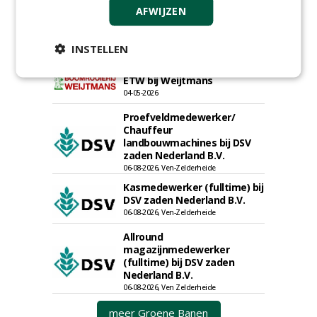
Rayon- account manager
AFWIJZEN
Nederland; regio Noord &
regio Zuid
INSTELLEN
18-06-2026, Noord & regio Zuid
Boomrooier / boomverzorger
ETW bij Weijtmans
04-05-2026
Proefveldmedewerker/
Chauffeur
landbouwmachines bij DSV
zaden Nederland B.V.
06-08-2026, Ven-Zelderheide
Kasmedewerker (fulltime) bij
DSV zaden Nederland B.V.
06-08-2026, Ven-Zelderheide
Allround
magazijnmedewerker
(fulltime) bij DSV zaden
Nederland B.V.
06-08-2026, Ven Zelderheide
meer Groene Banen