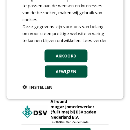
te passen aan de wensen en interesses
Rayon- account manager
van de bezoeker, maken wij gebruik van
Nederland; regio Noord &
regio Zuid
cookies.
18-06-2026, Noord & regio Zuid
Deze gegevens zijn voor ons van belang
Boomrooier / boomverzorger
om voor u een prettige website ervaring
ETW bij Weijtmans
te kunnen blijven ontwikkelen.
Lees verder
04-05-2026
Proefveldmedewerker/
AKKOORD
Chauffeur
landbouwmachines bij DSV
zaden Nederland B.V.
AFWIJZEN
06-08-2026, Ven-Zelderheide
Kasmedewerker (fulltime) bij
DSV zaden Nederland B.V.
INSTELLEN
06-08-2026, Ven-Zelderheide
Allround
magazijnmedewerker
(fulltime) bij DSV zaden
Nederland B.V.
06-08-2026, Ven Zelderheide