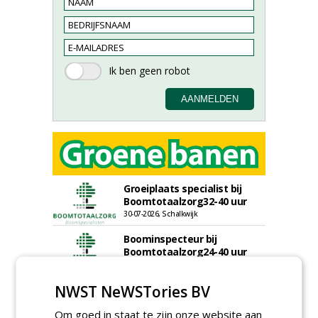
Groeiplaats specialist bij
Boomtotaalzorg32-40 uur
30-07-2026, Schalkwijk
Boominspecteur bij
Boomtotaalzorg24-40 uur
30-07-2026, Schalkwijk
NWST NeWSTories BV
Projectleider (HBO - 40 uur)
bij Weijtmans
Om goed in staat te zijn onze website aan
22-07-2026, Udenhout