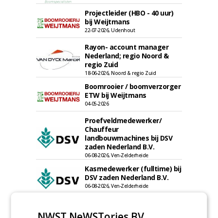
Projectleider (HBO - 40 uur)
bij Weijtmans
22-07-2026, Udenhout
Rayon- account manager
Nederland; regio Noord &
regio Zuid
18-06-2026, Noord & regio Zuid
Boomrooier / boomverzorger
ETW bij Weijtmans
04-05-2026
Proefveldmedewerker/
Chauffeur
landbouwmachines bij DSV
zaden Nederland B.V.
06-08-2026, Ven-Zelderheide
Kasmedewerker (fulltime) bij
DSV zaden Nederland B.V.
06-08-2026, Ven-Zelderheide
Allround
magazijnmedewerker
NWST NeWSTories BV