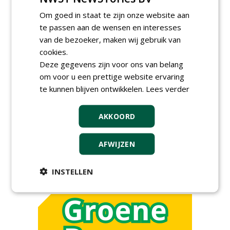
(fulltime) bij DSV zaden
Nederland B.V.
Om goed in staat te zijn onze website aan
06-08-2026, Ven Zelderheide
te passen aan de wensen en interesses
van de bezoeker, maken wij gebruik van
meer Groene Banen
cookies.
Deze gegevens zijn voor ons van belang
om voor u een prettige website ervaring
te kunnen blijven ontwikkelen.
Lees verder
AKKOORD
GREEN OUTLET
AFWIJZEN
Iedereen kan gratis kleine advertenties
plaatsen via zijn eigen account.
INSTELLEN
Plaats een gratis advertentie