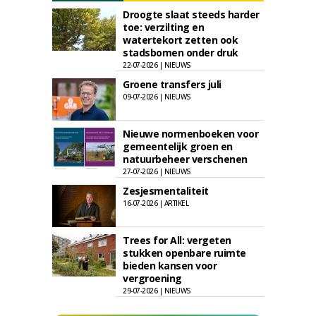
Droogte slaat steeds harder
toe: verzilting en
watertekort zetten ook
stadsbomen onder druk
22-07-2026 | NIEUWS
Groene transfers juli
09-07-2026 | NIEUWS
Nieuwe normenboeken voor
gemeentelijk groen en
natuurbeheer verschenen
27-07-2026 | NIEUWS
Zesjesmentaliteit
16-07-2026 | ARTIKEL
Trees for All: vergeten
stukken openbare ruimte
bieden kansen voor
vergroening
29-07-2026 | NIEUWS