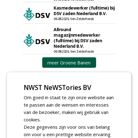
Kasmedewerker (fulltime) bij
DSV zaden Nederland B.V.
06-08-2026, Ven-Zelderheide
Allround
magazijnmedewerker
(fulltime) bij DSV zaden
Nederland B.V.
06-08-2026, Ven Zelderheide
meer Groene Banen
NWST NeWSTories BV
Om goed in staat te zijn onze website aan
te passen aan de wensen en interesses
van de bezoeker, maken wij gebruik van
GREEN OUTLET
cookies.
Deze gegevens zijn voor ons van belang
Iedereen kan gratis kleine advertenties
om voor u een prettige website ervaring
plaatsen via zijn eigen account.