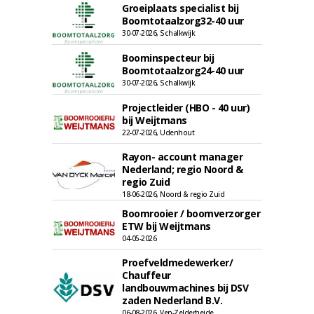
Groeiplaats specialist bij
Boomtotaalzorg32-40 uur
30-07-2026, Schalkwijk
Boominspecteur bij
Boomtotaalzorg24-40 uur
30-07-2026, Schalkwijk
Projectleider (HBO - 40 uur)
bij Weijtmans
22-07-2026, Udenhout
Rayon- account manager
Nederland; regio Noord &
regio Zuid
18-06-2026, Noord & regio Zuid
Boomrooier / boomverzorger
ETW bij Weijtmans
04-05-2026
Proefveldmedewerker/
Chauffeur
landbouwmachines bij DSV
zaden Nederland B.V.
06-08-2026, Ven-Zelderheide