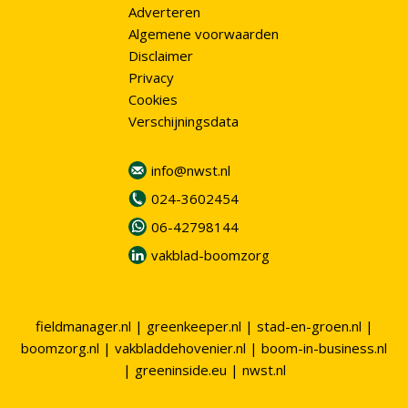
Adverteren
Algemene voorwaarden
Disclaimer
Privacy
Cookies
Verschijningsdata
info@nwst.nl
024-3602454
06-42798144
vakblad-boomzorg
fieldmanager.nl
|
greenkeeper.nl
|
stad-en-groen.nl
|
boomzorg.nl
|
vakbladdehovenier.nl
|
boom-in-business.nl
|
greeninside.eu
|
nwst.nl