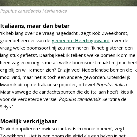
Populus canadensis Marilandica
Italiaans, maar dan beter
'Ik heb lang over de vraag nagedacht', zegt Rob Zweekhorst,
groenbeheerder van de
gemeente Heerhugowaard
, over de
vraag welke boomsoort hij zou nomineren. 'Ik heb gisteren een
lang stuk gefietst. Daarbij keek ik telkens welke bomen ik om me
heen zag en vroeg ik me af: welke boomsoort maakt mij nou heel
erg blij en wil ik meer zien? Er zijn veel Nederlandse bomen die ik
mooi vind, maar het is toch een andere geworden. Uiteindelijk
kwam ik uit op de Italiaanse populier, oftewel
Populus italica
.
Maar vanwege de aandachtspunten die de Italiaan heeft, kies ik
voor de verbeterde versie:
Populus canadensis
'Serotina de
Selys.'
Moeilijk verkrijgbaar
'Ik vind populieren sowieso fantastisch mooie bomen', zegt
Zweekhorst. 'Het is een boom die altijd als een baken in het