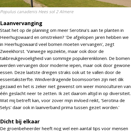
Populus canadenis Hees sol 2 Almere
Laanvervanging
Staat het op de planning om meer Serotina's aan te planten in
Heerhugowaard en omstreken? 'De afgelopen jaren hebben we
in Heerhugowaard veel bomen moeten vervangen', zegt
Zweekhorst. 'Vanwege iepziekte, maar ook door de
takbreukgevoeligheid van sommige populierenklonen. De bomen
werden vervangen door moderne iepen, maar ook door gewone
essen. Deze laatste dreigen straks ook uit te vallen door de
essentaksterfte. Windverdragende boomsoorten zijn niet dik
gezaaid en het is zeker niet gewenst om weer monoculturen van
één geslacht neer te zetten. Ik zet daarom altijd in op diversiteit.
Wat mij betreft kan, voor zover mijn invloed reikt, 'Serotina de
Selys' daar ook in laanverband prima tussen gezet worden.'
Dicht bij elkaar
De groenbeheerder heeft nog wel een aantal tips voor mensen