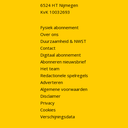
6524 HT Nijmegen
KvK 10032693
Fysiek abonnement
Over ons
Duurzaamheid & NWST
Contact
Digitaal abonnement
Abonneren nieuwsbrief
Het team
Redactionele spelregels
Adverteren
Algemene voorwaarden
Disclaimer
Privacy
Cookies
Verschijningsdata