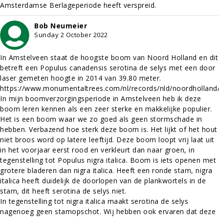
Amsterdamse Berlageperiode heeft verspreid.
Bob Neumeier
Sunday 2 October 2022
In Amstelveen staat de hoogste boom van Noord Holland en dit
betreft een Populus canadensis serotina de selys met een door
laser gemeten hoogte in 2014 van 39.80 meter.
https://www.monumentaltrees.com/nl/records/nld/noordholland
In mijn boomverzorgingsperiode in Amstelveen heb ik deze
boom leren kennen als een zeer sterke en makkelijke populier.
Het is een boom waar we zo goed als geen stormschade in
hebben. Verbazend hoe sterk deze boom is. Het lijkt of het hout
niet broos word op latere leeftijd. Deze boom loopt vrij laat uit
in het voorjaar eerst rood en verkleurt dan naar groen, in
tegenstelling tot Populus nigra italica. Boom is iets openen met
grotere bladeren dan nigra italica. Heeft een ronde stam, nigra
italica heeft duidelijk de doorlopen van de plankwortels in de
stam, dit heeft serotina de selys niet.
In tegenstelling tot nigra italica maakt serotina de selys
nagenoeg geen stamopschot. Wij hebben ook ervaren dat deze