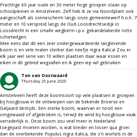
Prachtige 60 jaar oude en 30 meter hoge groepen staan op
schoolpleinen in Amstelveen. Zelf heb ik ze via Noordplant ook
aangeschaft als zonnescherm langs onze gemeentewerf h.o.h. 7
meter en 10 verspreid langs de Oud-Loosdrechtsedijk in
Loosdrecht in een smalle wegberm i.p.v. gekandelaberde rotte
schietwilgen.
Mee eens dat dit een zeer ondergewaardeerde langlevende
boom is en vele malen sterker dan neefje nigra Italica! Zou er
elk jaar wel serie van 10 willen plaatsen daar waar essen en
eiken in dit gebied wegvallen en ik geen iep wil gebruiken
Ton van Oostwaard
Thursday 25 June 2020
Amstelveen heeft deze boomsoort op vele plaatsen in groepen
bij hoogbouw in de ontwerpen van de bekende Broerse en
Galjaard destijds. Een sterke boom, waarvan er nooit een
omgewaaid of afgebroken is, terwijl de wind bij hoogbouw vaak
verraderlijk is. Deze boom zou veel meer in Nederland
toegepast moeten worden, is wat breder en losser qua groei
dan de overbekende Populus nigra Italica, die z'n wortels in de