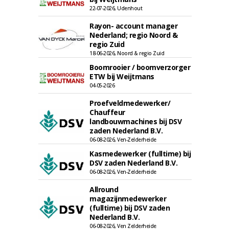
22-07-2026, Udenhout
Rayon- account manager
Nederland; regio Noord &
regio Zuid
18-06-2026, Noord & regio Zuid
Boomrooier / boomverzorger
ETW bij Weijtmans
04-05-2026
Proefveldmedewerker/
Chauffeur
landbouwmachines bij DSV
zaden Nederland B.V.
06-08-2026, Ven-Zelderheide
Kasmedewerker (fulltime) bij
DSV zaden Nederland B.V.
06-08-2026, Ven-Zelderheide
Allround
magazijnmedewerker
(fulltime) bij DSV zaden
Nederland B.V.
06-08-2026, Ven Zelderheide