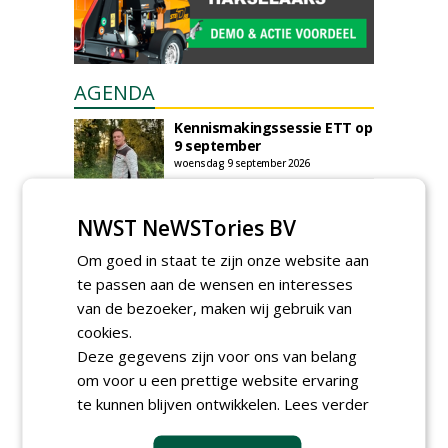
AGENDA
Kennismakingssessie ETT op
9 september
woensdag 9 september 2026
Poel organiseert
Boomverzorgersdag voor
NWST NeWSTories BV
boomprofessionals
vrijdag 9 oktober 2026
Om goed in staat te zijn onze website aan
Event: De stad van de
te passen aan de wensen en interesses
toekomst begint in de
van de bezoeker, maken wij gebruik van
openbare ruimte
cookies.
donderdag 5 november 2026
Deze gegevens zijn voor ons van belang
om voor u een prettige website ervaring
te kunnen blijven ontwikkelen.
Lees verder