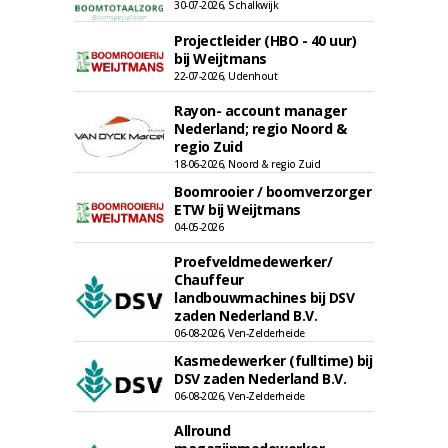
30-07-2026, Schalkwijk
Projectleider (HBO - 40 uur)
bij Weijtmans
22-07-2026, Udenhout
Rayon- account manager
Nederland; regio Noord &
regio Zuid
18-06-2026, Noord & regio Zuid
Boomrooier / boomverzorger
ETW bij Weijtmans
04-05-2026
Proefveldmedewerker/
Chauffeur
landbouwmachines bij DSV
zaden Nederland B.V.
06-08-2026, Ven-Zelderheide
Kasmedewerker (fulltime) bij
DSV zaden Nederland B.V.
06-08-2026, Ven-Zelderheide
Allround