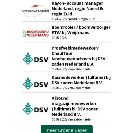
Rayon- account manager
Nederland; regio Noord &
regio Zuid
18-06-2026, Noord & regio Zuid
Boomrooier / boomverzorger
ETW bij Weijtmans
04-05-2026
Proefveldmedewerker/
Chauffeur
landbouwmachines bij DSV
zaden Nederland B.V.
06-08-2026, Ven-Zelderheide
Kasmedewerker (fulltime) bij
DSV zaden Nederland B.V.
06-08-2026, Ven-Zelderheide
Allround
magazijnmedewerker
(fulltime) bij DSV zaden
Nederland B.V.
06-08-2026, Ven Zelderheide
meer Groene Banen