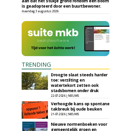
aan dat het stukje grond rondom een boom
is geadopteerd door een buurtbewoner.
maandag 3 augustus 2026
TRENDING
Droogte slaat steeds harder
toe: verzilting en
watertekort zetten ook
stadsbomen onder druk
22-07-2026 | NIEUWS
Verhoogde kans op spontane
takbreuk bij oude beuken
21-07-2026 | NIEUWS
Nieuwe normenboeken voor
gemeentelijk groen en