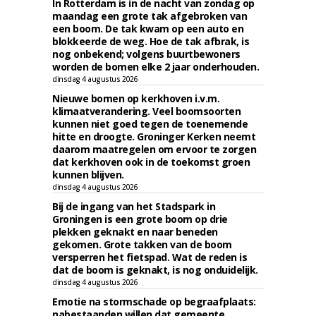
In Rotterdam is in de nacht van zondag op
maandag een grote tak afgebroken van
een boom. De tak kwam op een auto en
blokkeerde de weg. Hoe de tak afbrak, is
nog onbekend; volgens buurtbewoners
worden de bomen elke 2 jaar onderhouden.
dinsdag 4 augustus 2026
Nieuwe bomen op kerkhoven i.v.m.
klimaatverandering. Veel boomsoorten
kunnen niet goed tegen de toenemende
hitte en droogte. Groninger Kerken neemt
daarom maatregelen om ervoor te zorgen
dat kerkhoven ook in de toekomst groen
kunnen blijven.
dinsdag 4 augustus 2026
Bij de ingang van het Stadspark in
Groningen is een grote boom op drie
plekken geknakt en naar beneden
gekomen. Grote takken van de boom
versperren het fietspad. Wat de reden is
dat de boom is geknakt, is nog onduidelijk.
dinsdag 4 augustus 2026
Emotie na stormschade op begraafplaats:
nabestaanden willen dat gemeente