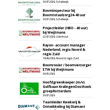
30-07-2026, Schalkwijk
Boominspecteur bij
Boomtotaalzorg24-40 uur
30-07-2026, Schalkwijk
Projectleider (HBO - 40 uur)
bij Weijtmans
22-07-2026, Udenhout
Rayon- account manager
Nederland; regio Noord &
regio Zuid
18-06-2026, Noord & regio Zuid
Boomrooier / boomverzorger
ETW bij Weijtmans
04-05-2026
Hoofdgreenkeeper (m/v)
Golfbaan KralingenOosthoek
groepRotterdam
30-07-2026
Teamleider Kwekerij &
Ontwikkeling bij Diamant