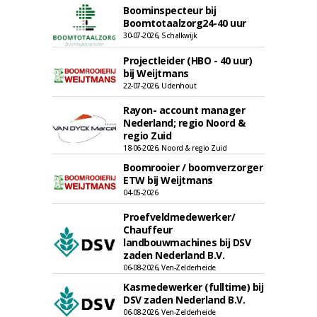
Boominspecteur bij
Boomtotaalzorg24-40 uur
30-07-2026, Schalkwijk
Projectleider (HBO - 40 uur)
bij Weijtmans
22-07-2026, Udenhout
Rayon- account manager
Nederland; regio Noord &
regio Zuid
18-06-2026, Noord & regio Zuid
Boomrooier / boomverzorger
ETW bij Weijtmans
04-05-2026
Proefveldmedewerker/
Chauffeur
landbouwmachines bij DSV
zaden Nederland B.V.
06-08-2026, Ven-Zelderheide
Kasmedewerker (fulltime) bij
DSV zaden Nederland B.V.
06-08-2026, Ven-Zelderheide