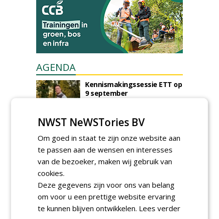
AGENDA
Kennismakingssessie ETT op
9 september
woensdag 9 september 2026
Poel organiseert
NWST NeWSTories BV
Boomverzorgersdag voor
boomprofessionals
Om goed in staat te zijn onze website aan
vrijdag 9 oktober 2026
te passen aan de wensen en interesses
Event: De stad van de
van de bezoeker, maken wij gebruik van
toekomst begint in de
cookies.
openbare ruimte
Deze gegevens zijn voor ons van belang
donderdag 5 november 2026
om voor u een prettige website ervaring
te kunnen blijven ontwikkelen.
Lees verder