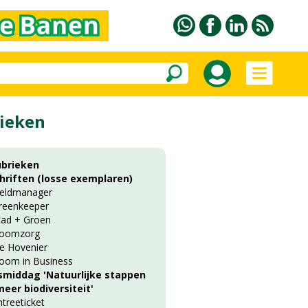
ieken
ubrieken
chriften (losse exemplaren)
ieldmanager
reenkeeper
tad + Groen
oomzorg
e Hovenier
oom in Business
smiddag 'Natuurlijke stappen
eer biodiversiteit'
ntreeticket