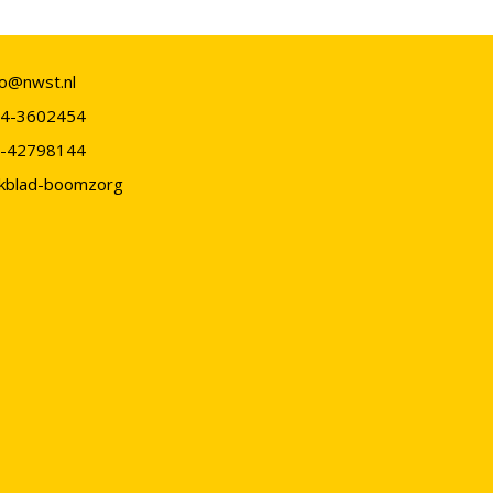
fo@nwst.nl
4-3602454
-42798144
kblad-boomzorg