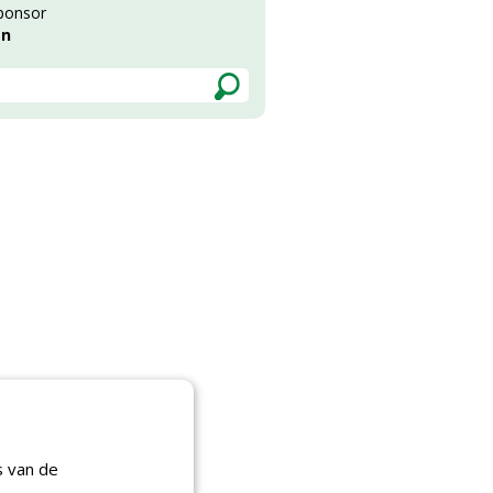
ponsor
en
s van de