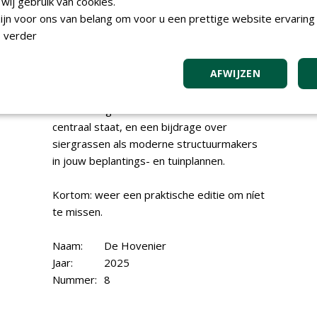
ij gebruik van cookies.
vooropstellen.
jn voor ons van belang om voor u een prettige website ervaring 
Ook volop groene inspiratie: een Top 10
 verder
Allium en Top 10 Hemerocallis, sterke en
kleurrijke vaste planten die biodiversiteit
AFWIJZEN
versterken. Daarnaast een artikel over
inheemse beplantingsconcepten, waarin
doordacht gebruik van inheemse soorten
centraal staat, en een bijdrage over
siergrassen als moderne structuurmakers
in jouw beplantings- en tuinplannen.
Kortom: weer een praktische editie om níet
te missen.
Naam:
De Hovenier
Jaar:
2025
Nummer:
8