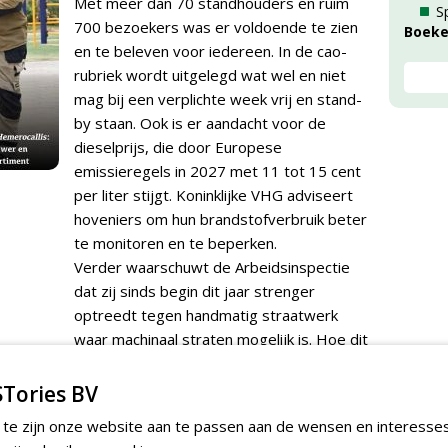
Met meer dan 70 standhouders en ruim
S
700 bezoekers was er voldoende te zien
Boek
en te beleven voor iedereen. In de cao-
rubriek wordt uitgelegd wat wel en niet
mag bij een verplichte week vrij en stand-
by staan. Ook is er aandacht voor de
dieselprijs, die door Europese
emissieregels in 2027 met 11 tot 15 cent
per liter stijgt. Koninklijke VHG adviseert
hoveniers om hun brandstofverbruik beter
te monitoren en te beperken.
Verder waarschuwt de Arbeidsinspectie
dat zij sinds begin dit jaar strenger
optreedt tegen handmatig straatwerk
waar machinaal straten mogelijk is. Hoe dit
precies zit lees je in deze editie. In de
rubriek Hovenier in het Vizier vertellen drie
Tories BV
Limburgse hoveniers waarom ze bewust
 te zijn onze website aan te passen aan de wensen en interesse
kleinschalig blijven werken en vakmanschap