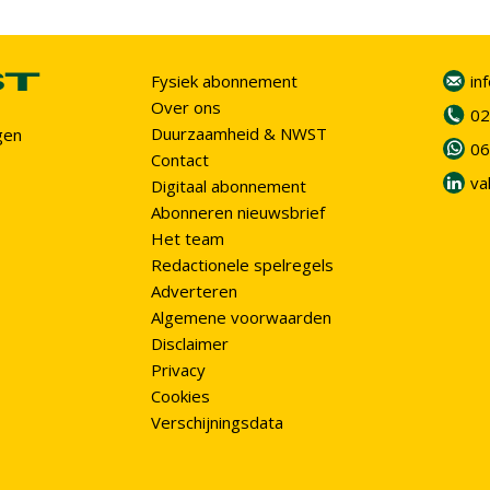
Fysiek abonnement
in
Over ons
02
Duurzaamheid & NWST
gen
06
Contact
va
Digitaal abonnement
Abonneren nieuwsbrief
Het team
Redactionele spelregels
Adverteren
Algemene voorwaarden
Disclaimer
Privacy
Cookies
Verschijningsdata