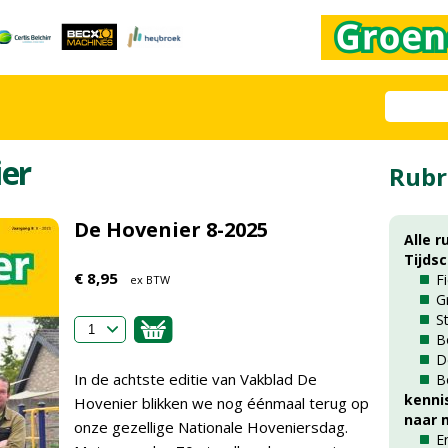
er
Rubr
De Hovenier 8-2025
Alle r
Tijds
€ 8,95
F
ex BTW
G
S
B
D
In de achtste editie van Vakblad De
B
kenni
Hovenier blikken we nog éénmaal terug op
naar m
onze gezellige Nationale Hoveniersdag.
E