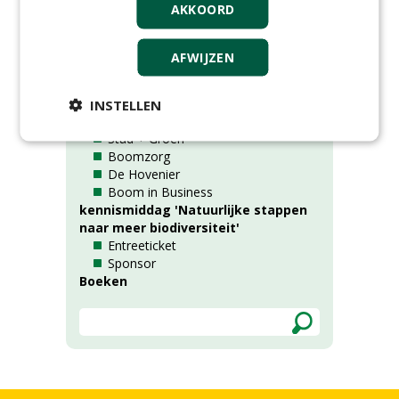
Rubrieken
AKKOORD
AFWIJZEN
Alle rubrieken
Tijdschriften (losse exemplaren)
Fieldmanager
INSTELLEN
Greenkeeper
Stad + Groen
Boomzorg
De Hovenier
Boom in Business
kennismiddag 'Natuurlijke stappen
naar meer biodiversiteit'
Entreeticket
Sponsor
Boeken