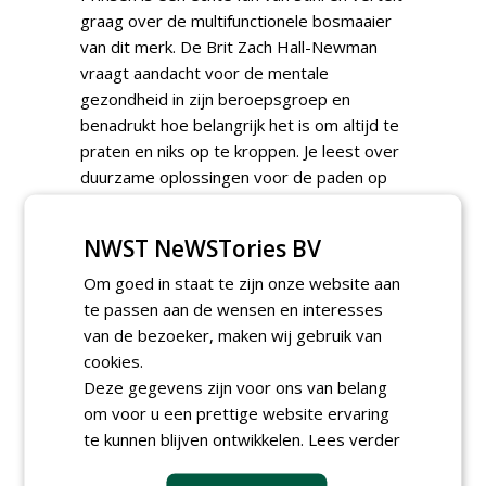
graag over de multifunctionele bosmaaier
van dit merk. De Brit Zach Hall-Newman
vraagt aandacht voor de mentale
gezondheid in zijn beroepsgroep en
benadrukt hoe belangrijk het is om altijd te
praten en niks op te kroppen. Je leest over
duurzame oplossingen voor de paden op
golfbanen en over de nieuwste
robotmaaier en ballenraper van Toro. En
NWST NeWSTories BV
nog veel meer klein en groot nieuws over
golfbanen en greenkeepers in deze
Om goed in staat te zijn onze website aan
uitgave. Veel leesplezier!
te passen aan de wensen en interesses
van de bezoeker, maken wij gebruik van
Naam:
Greenkeeper
cookies.
Jaar:
2025
Deze gegevens zijn voor ons van belang
Nummer:
1
om voor u een prettige website ervaring
te kunnen blijven ontwikkelen.
Lees verder