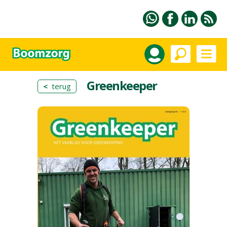
Greenkeeper
<
terug