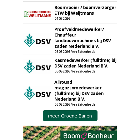
Boomrooier / boomverzorger
ETW bij Weijtmans
04-05-2026
Proefveldmedewerker/
Chauffeur
landbouwmachines bij DSV
zaden Nederland B.V.
06-08-2026, Ven-Zelderheide
Kasmedewerker (fulltime) bij
DSV zaden Nederland B.V.
06-08-2026, Ven-Zelderheide
Allround
magazijnmedewerker
(fulltime) bij DSV zaden
Nederland B.V.
06-08-2026, Ven Zelderheide
meer Groene Banen