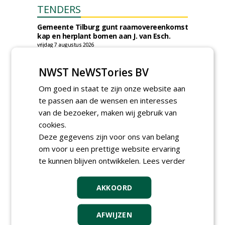
TENDERS
Gemeente Tilburg gunt raamovereenkomst
kap en herplant bomen aan J. van Esch.
vrijdag 7 augustus 2026
Gemeente Tilburg gunt ecologische
verbindingszone Zwaluwenbunders en
NWST NeWSTories BV
boslandschap Rugdijk aan Van Helvoirt
Groenprojecten
Om goed in staat te zijn onze website aan
vrijdag 7 augustus 2026
te passen aan de wensen en interesses
Gemeente Eindhoven gunt groot
van de bezoeker, maken wij gebruik van
onderhoud ''Stedelijk bos'' binnen de
cookies.
bebouwingscontour houtkap aan
Boomrooierij Weijtmans.
Deze gegevens zijn voor ons van belang
donderdag 6 augustus 2026
om voor u een prettige website ervaring
Academisch Ziekenhuis Maastricht gunt
te kunnen blijven ontwikkelen.
Lees verder
onderhoud terreinen MUMC+ aan Jonkers
Hoveniers, Dolmans Landscaping Group en
Infracilities
AKKOORD
dinsdag 4 augustus 2026
Provincie Drenthe gunt bestek 1879;
AFWIJZEN
onderhoud bomen en beplantingen 2026,