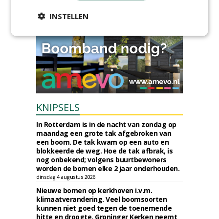
provincie Drenthe aan Den Held
Boomverzorging.
INSTELLEN
zondag 2 augustus 2026
KNIPSELS
In Rotterdam is in de nacht van zondag op
maandag een grote tak afgebroken van
een boom. De tak kwam op een auto en
blokkeerde de weg. Hoe de tak afbrak, is
nog onbekend; volgens buurtbewoners
worden de bomen elke 2 jaar onderhouden.
dinsdag 4 augustus 2026
Nieuwe bomen op kerkhoven i.v.m.
klimaatverandering. Veel boomsoorten
kunnen niet goed tegen de toenemende
hitte en droogte. Groninger Kerken neemt