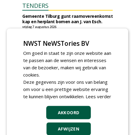
TENDERS
Gemeente Tilburg gunt raamovereenkomst
kap en herplant bomen aan J. van Esch.
vrijdag 7 augustus 2026
Gemeente Tilburg gunt ecologische
verbindingszone Zwaluwenbunders en
NWST NeWSTories BV
boslandschap Rugdijk aan Van Helvoirt
Groenprojecten
Om goed in staat te zijn onze website aan
vrijdag 7 augustus 2026
te passen aan de wensen en interesses
Gemeente Eindhoven gunt groot
van de bezoeker, maken wij gebruik van
onderhoud ''Stedelijk bos'' binnen de
cookies.
bebouwingscontour houtkap aan
Boomrooierij Weijtmans.
Deze gegevens zijn voor ons van belang
donderdag 6 augustus 2026
om voor u een prettige website ervaring
Academisch Ziekenhuis Maastricht gunt
te kunnen blijven ontwikkelen.
Lees verder
onderhoud terreinen MUMC+ aan Jonkers
Hoveniers, Dolmans Landscaping Group en
Infracilities
AKKOORD
dinsdag 4 augustus 2026
Provincie Drenthe gunt bestek 1879;
AFWIJZEN
onderhoud bomen en beplantingen 2026,