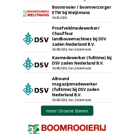
Boomrooier / boomverzorger
ETW bij Weijtmans
04-05-2026
Proefveldmedewerker/
Chauffeur
landbouwmachines bij DSV
zaden Nederland B.V.
06-08-2026, Ven-Zelderheide
Kasmedewerker (fulltime) bij
DSV zaden Nederland B.V.
06-08-2026, Ven-Zelderheide
Allround
magazijnmedewerker
(fulltime) bij DSV zaden
Nederland B.V.
06-08-2026, Ven Zelderheide
meer Groene Banen