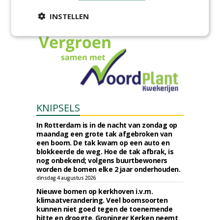
provincie Drenthe aan Den Held
Boomverzorging.
INSTELLEN
zondag 2 augustus 2026
KNIPSELS
In Rotterdam is in de nacht van zondag op
maandag een grote tak afgebroken van
een boom. De tak kwam op een auto en
blokkeerde de weg. Hoe de tak afbrak, is
nog onbekend; volgens buurtbewoners
worden de bomen elke 2 jaar onderhouden.
dinsdag 4 augustus 2026
Nieuwe bomen op kerkhoven i.v.m.
klimaatverandering. Veel boomsoorten
kunnen niet goed tegen de toenemende
hitte en droogte. Groninger Kerken neemt